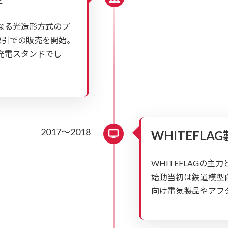
流となる光造形方式のプ
取引での販売を開始。
ch充電スタンドでし
2017～2018
WHITEFL
WHITEFLAGの
始動当初は鉄道模型
向け電気製品やアフ