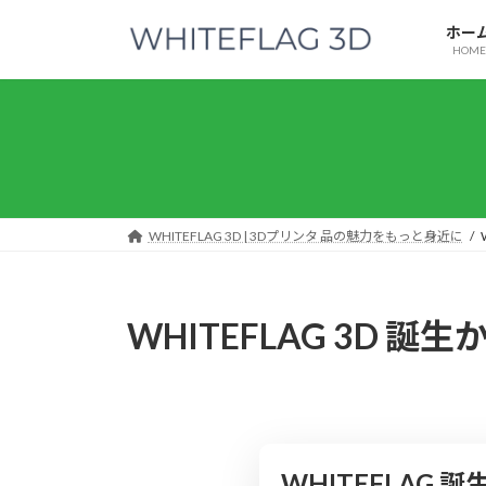
コ
ナ
ホー
ン
ビ
HOME
テ
ゲ
ン
ー
ツ
シ
へ
ョ
ス
ン
キ
に
ッ
移
WHITEFLAG 3D | 3Dプリンタ 品の魅力をもっと身近に
プ
動
WHITEFLAG 3D 
WHITEFLAG 誕