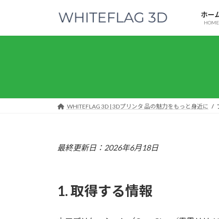
コ
ナ
ホー
ン
ビ
HOME
テ
ゲ
ン
ー
ツ
シ
へ
ョ
ス
ン
キ
に
ッ
移
WHITEFLAG 3D | 3Dプリンタ 品の魅力をもっと身近に
プ
動
最終更新日：2026年6月18日
1. 取得する情報