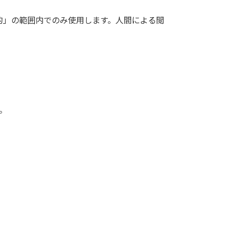
報を上記「利用目的」の範囲内でのみ使用します。人間による閲
。